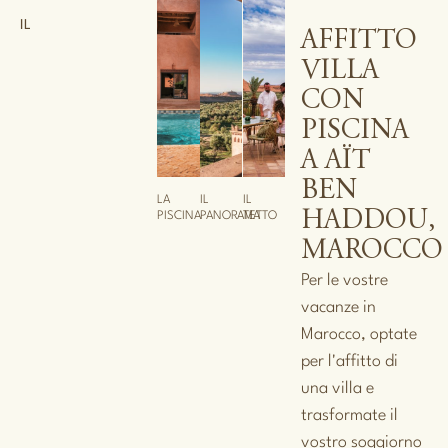
IL
AFFITTO
VILLA
CON
PISCINA
A AÏT
BEN
LA
IL
IL
HADDOU,
PISCINA
PANORAMA
TETTO
MAROCCO
Per le vostre
vacanze in
Marocco, optate
per l'affitto di
una villa e
trasformate il
vostro soggiorno